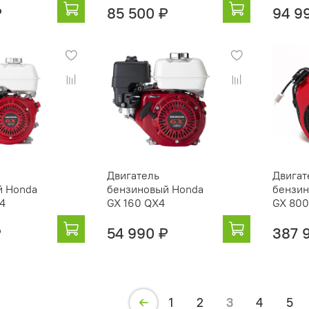
₽
85 500 ₽
94 9
Двигатель
Двигат
й Honda
бензиновый Honda
бензин
4
GX 160 QX4
GX 800
₽
54 990 ₽
387 
1
2
3
4
5