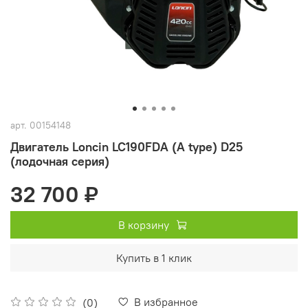
арт.
00154148
Двигатель Loncin LC190FDA (A type) D25
(лодочная серия)
32 700 ₽
В корзину
Купить в 1 клик
В избранное
(0)