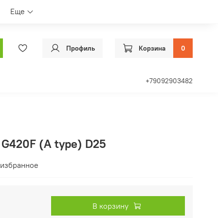
Еще
Профиль
Корзина
0
+79092903482
 G420F (A type) D25
 избранное
В корзину