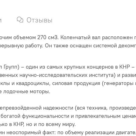
и
Отзывы
бочим объемом 270 см3. Коленчатый вал расположен г
рерывную работу. Он также оснащен системой деком
л Групп) – один из самых крупных концернов в КНР –
венных научно-исследовательских института) и разви
иклы и квадроциклы, силовая продукция (генераторы
ые лодочные моторы.
превзойденной надежности (вся техника, произведенн
 богатой функциональности и привлекательным цена
ко в КНР, но и по всему миру.
н неоспоримый факт: по объему реализации двигате