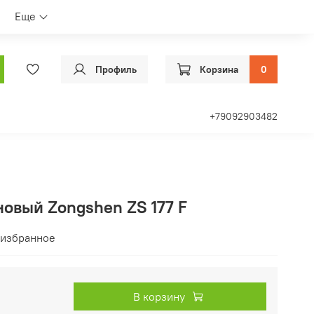
Еще
Профиль
Корзина
0
+79092903482
новый Zongshen ZS 177 F
 избранное
В корзину