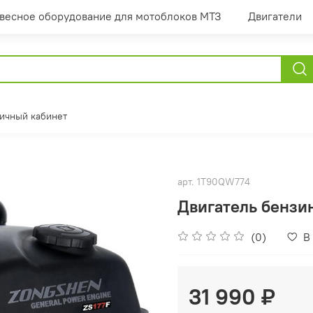
весное оборудование для мотоблоков МТЗ
Двигатели
ичный кабинет
арт.
1T90QW774
Двигатель бензи
(0)
В
31 990 ₽