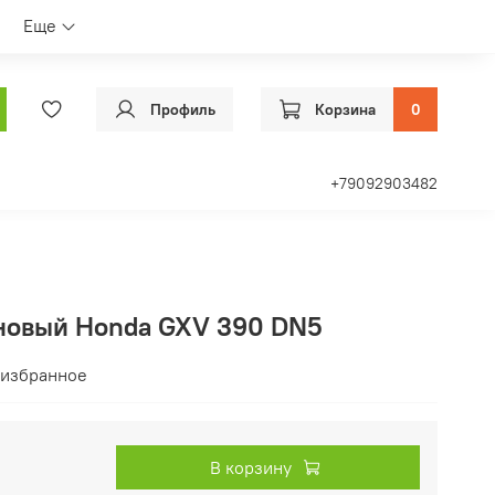
Еще
Профиль
Корзина
0
+79092903482
новый Honda GXV 390 DN5
 избранное
В корзину